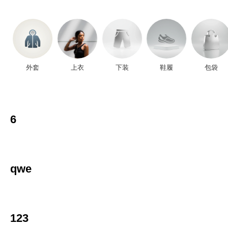
外套
上衣
下装
鞋履
包袋
6
qwe
123